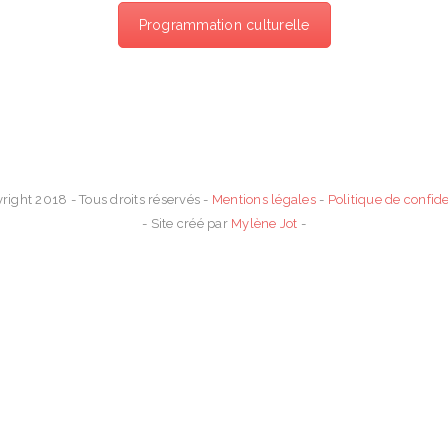
ez connecté !
Contactez-nous
Programmation culturelle
01 64 55 10 14 // 06 40 31 98 75
coordination@sljeunesse.fr
right 2018 - Tous droits réservés -
Mentions légales
-
Politique de confide
- Site créé par
Mylène Jot
-