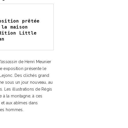
osition prêtée 
 la maison 
dition Little 
an
l’assassin
de Henri Meunier
tte exposition présente le
s Lejonc. Des clichés grand
ne sous un jour nouveau, au
. Les illustrations de Régis
e à la montagne, à ces
 et aux abîmes dans
 les hommes.