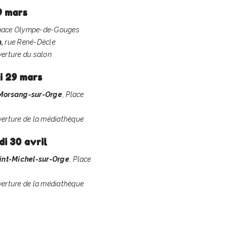
9 mars
Espace Olympe-de-Gouges
n,
rue René-Dècle
uverture du salon
i 29 mars
Morsang-sur-Orge
,
Place
uverture de la médiathèque
i 30 avril
int-Michel-sur-Orge
,
Place
uverture de la médiathèque