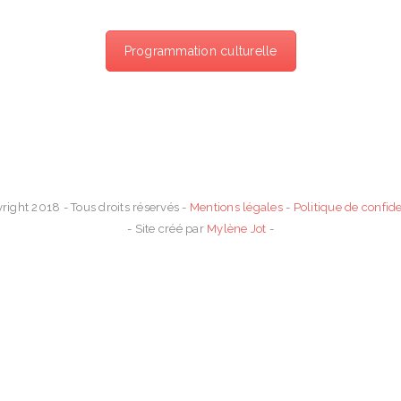
ez connecté !
Contactez-nous
Programmation culturelle
01 64 55 10 14 // 06 40 31 98 75
coordination@sljeunesse.fr
right 2018 - Tous droits réservés -
Mentions légales
-
Politique de confide
- Site créé par
Mylène Jot
-