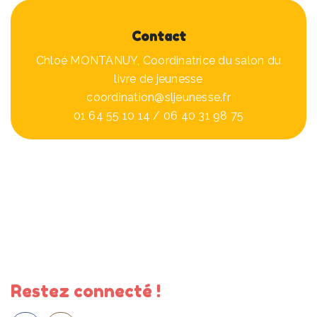
Contact
Chloé MONTANUY, Coordinatrice du salon du
livre de jeunesse
coordination@sljeunesse.fr
01 64 55 10 14 / 06 40 31 98 75
Restez connecté !