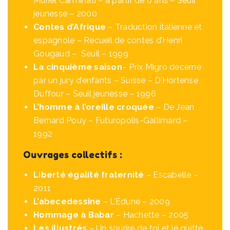
Muriel Carminati – à partir de 6 ans – Seuil
jeunesse – 2000
Contes d’Afrique
– Traduction italienne et
espagnole – Recueil de contes d’Henri
Gougaud – Seuil – 1999
La cinquième saison
– Prix Migro décerné
par un jury d’enfants – Suisse – D’Hortense
Duffour – Seuil jeunesse – 1996
L’homme à l’oreille croquée
– De Jean
Bernard Pouy – Futuropolis-Gallimard –
1992
Ouvrages collectifs :
Liberté égalité fraternité
– Escabelle –
2011
L’abecedessine
– L’Édune – 2009
Hommage à Babar
– Hachette – 2005
Les illustrés
– Un sourire de toi et je quitte