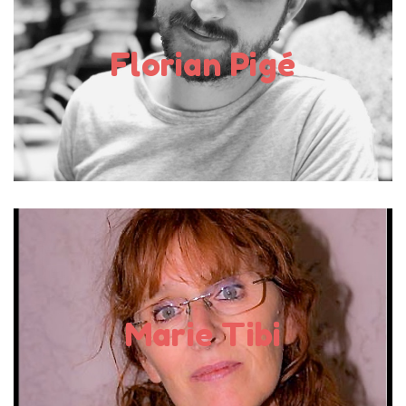
Florian Pigé entame un parcours créatif lorsqu’il intègre
Florian Pigé
l’école Emile-Cohl en 2009. Curieux de nature, sensible
aux tendances et nourri par un intérêt […]
En savoir plus
Autrice
J’ai grandi dans les Hauts de France, mais je vis en
Marie Tibi
Provence depuis 1977. À l’école, j’ai appris à écrire au
porte-plume , mes premières lectures étaient les fables
de La Fontaine ou les poèmes de Jacques Prévert […]