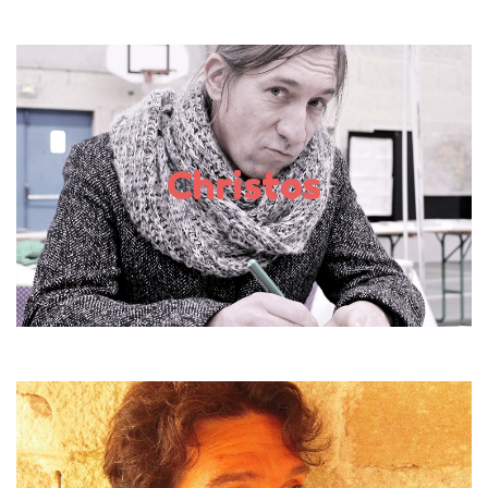
Auteur
Musicien durant 17 ans au sein de diverses formations
musicales et parolier de nombreux groupes son amie
Christos
l’oblige en 2009 à écrire pour les enfants. « Me voilà
bien puni ! » songe-t-il […]
En savoir plus
Auteur-Illustrateur