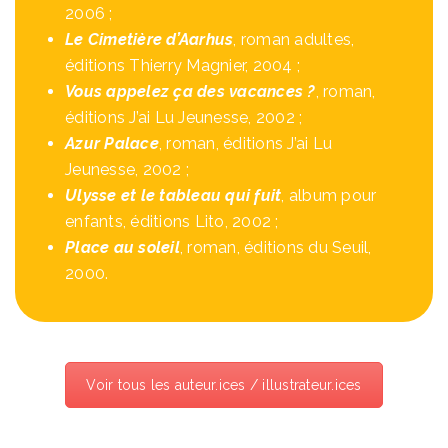
2006 ;
Le Cimetière d’Aarhus
, roman adultes,
éditions Thierry Magnier, 2004 ;
Vous appelez ça des vacances ?
, roman,
éditions J’ai Lu Jeunesse, 2002 ;
Azur Palace
, roman, éditions J’ai Lu
Jeunesse, 2002 ;
Ulysse et le tableau qui fuit
, album pour
enfants, éditions Lito, 2002 ;
Place au soleil
, roman, éditions du Seuil,
2000.
Voir tous les auteur.ices / illustrateur.ices