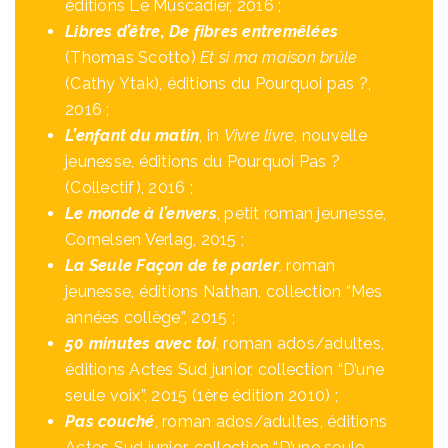
éditions Le Muscadier, 2016 ;
Libres d’être
,
De fibres entremêlées
(Thomas Scotto)
Et si ma maison brûle
(Cathy Ytak), éditions du Pourquoi pas ?,
2016 ;
L’enfant du matin
, in
Vivre livre
, nouvelle
jeunesse, éditions du Pourquoi Pas ?
(Collectif), 2016 ;
Le monde à l’envers
, petit roman jeunesse,
Cornelsen Verlag, 2015 ;
La Seule Façon de te parler
,
roman
jeunesse, éditions Nathan, collection “Mes
années collège”, 2015 ;
50 minutes avec toi
, roman ados/adultes,
éditions Actes Sud junior, collection “D’une
seule voix”, 2015 (1ère édition 2010) ;
Pas couché
, roman ados/adultes, éditions
Actes Sud junior, collection “D’une seule