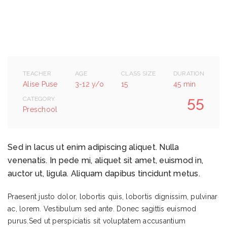
TEACHER
AGE
CLASS SIZE
DURATION
Alise Puse
3-12 y/o
15
45 min
55
CATEGORY
Preschool
Sed in lacus ut enim adipiscing aliquet. Nulla
venenatis. In pede mi, aliquet sit amet, euismod in,
auctor ut, ligula. Aliquam dapibus tincidunt metus.
Praesent justo dolor, lobortis quis, lobortis dignissim, pulvinar
ac, lorem. Vestibulum sed ante. Donec sagittis euismod
purus.Sed ut perspiciatis sit voluptatem accusantium