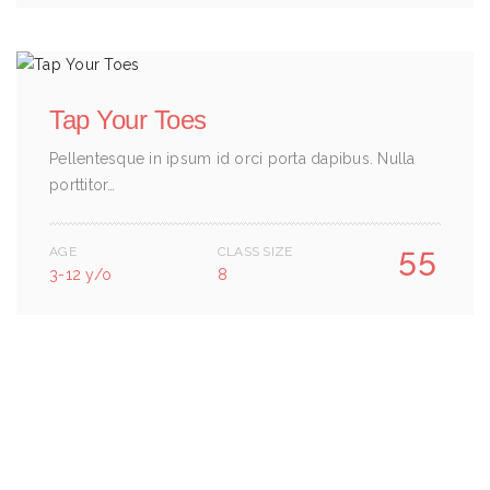
Tap Your Toes
Pellentesque in ipsum id orci porta dapibus. Nulla
porttitor…
55
AGE
CLASS SIZE
3-12 y/o
8