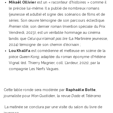
Mikaël Ollivier
est un « raconteur d’histoires » comme il
le précise lui-même. Il a publié de nombreux romans
(jeunesse et adulte) et signe des scénarios de films et de
séries. Son œuvre témoigne de son parcours éclectique.
Premier rôle
, son dernier roman (mention spéciale du Prix
Vendredi, 2023), est un véritable hommage au cinéma
tandis que
Celui qui n’aimait pas lire
(La Martinière jeunesse,
2024) témoigne de son chemin d’écrivain ;
Lou Khalifa
est comédienne et metteuse en scène de la
pièce
Queen Kong
, adaptée du roman éponyme d’Hélène
Vignal (éd. Thierry Magnier, coll. L’ardeur, 2021), par la
compagnie Les Nerfs Vagues.
Cette table ronde sera modérée par
Raphaële Botte
,
journaliste pour
Mon Quotidien
, la revue
Dada
et
Télérama.
La matinée se conclura par une visite du salon du livre de
jeunesse.