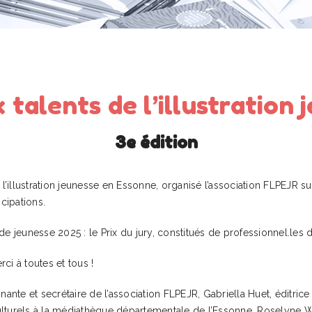
talents de l’illustration 
3e édition
’illustration jeunesse en Essonne, organisé l’association FLPEJR s
icipations.
e jeunesse 2025 : le Prix du jury, constitués de professionnel.les d
ci à toutes et tous !
nante et secrétaire de l’association FLPEJR, Gabriella Huet, éditrice
lturels à la médiathèque départementale de l’Essonne, Roselyne Wia