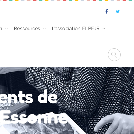
n
Ressources
L’association FLPEJR
ents de
n Essonne