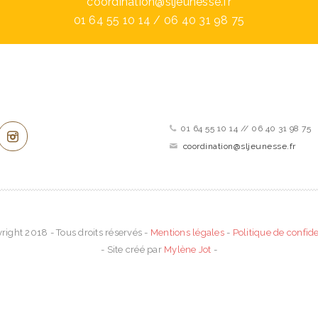
coordination@sljeunesse.fr
01 64 55 10 14 / 06 40 31 98 75
ez connecté !
Contactez-nous
01 64 55 10 14 // 06 40 31 98 75
coordination@sljeunesse.fr
right 2018 - Tous droits réservés -
Mentions légales
-
Politique de confide
- Site créé par
Mylène Jot
-