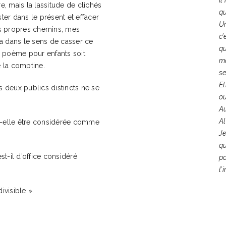
, mais la lassitude de clichés
qu
ster dans le présent et effacer
Un
mes propres chemins, mes
c’
ira dans le sens de casser ce
qu
n poème pour enfants soit
ma
 la comptine.
se
El
 deux publics distincts ne se
ou
Au
Al
it-elle être considérée comme
Je
qu
t-il d’office considéré
po
l’
ivisible ».