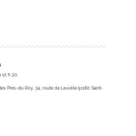
s
 12 h 30.
des Prés-du-Roy, 34, route de Leuville 91180 Saint-