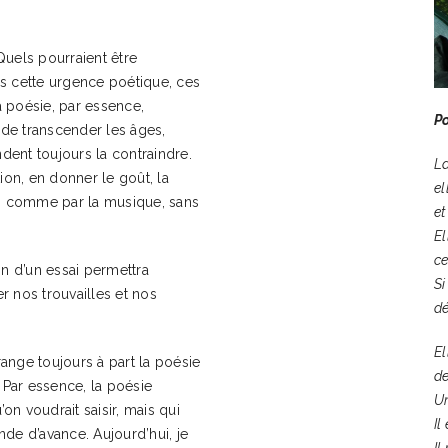
Quels pourraient être
ns cette urgence poétique, ces
La poésie, par essence,
P
t de transcender les âges,
ndent toujours la contraindre.
La
ion, en donner le goût, la
el
ens comme par la musique, sans
et
El
ce
on d’un essai permettra
Si
r nos trouvailles et nos
dé
El
 range toujours à part la poésie
de
. Par essence, la poésie
Un
on voudrait saisir, mais qui
Il
nde d’avance. Aujourd’hui, je
Il