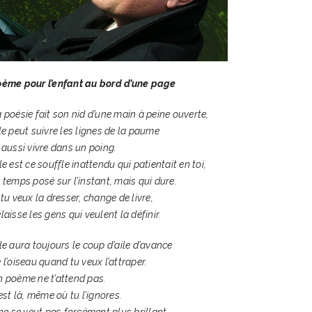
oème pour l’enfant au bord d’une page
 poésie fait son nid d’une main à peine ouverte,
le peut suivre les lignes de la paume
 aussi vivre dans un poing.
le est ce souffle inattendu qui patientait en toi,
 temps posé sur l’instant, mais qui dure.
 tu veux la dresser, change de livre,
laisse les gens qui veulent la définir.
le aura toujours le coup d’aile d’avance
 l’oiseau quand tu veux l’attraper.
 poème ne t’attend pas.
 est là, même où tu l’ignores.
 ne se veut pas forcément plus brillant