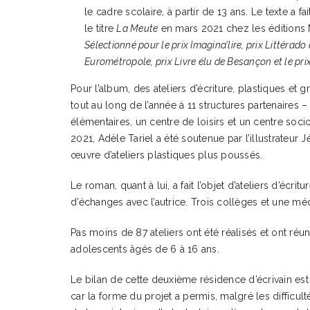
le cadre scolaire, à partir de 13 ans. Le texte a fa
le titre
La Meute
en mars 2021 chez les éditions
Sélectionné pour le prix Imagina’lire, prix Littérad
Eurométropole, prix Livre élu de Besançon et le prix
Pour l’album, des ateliers d’écriture, plastiques et
tout au long de l’année à 11 structures partenaires
élémentaires, un centre de loisirs et un centre socioc
2021, Adèle Tariel a été soutenue par l’illustrateur
œuvre d’ateliers plastiques plus poussés.
Le roman, quant à lui, a fait l’objet d’ateliers d’écrit
d’échanges avec l’autrice. Trois collèges et une méd
Pas moins de 87 ateliers ont été réalisés et ont réuni
adolescents âgés de 6 à 16 ans.
Le bilan de cette deuxième résidence d’écrivain est 
car la forme du projet a permis, malgré les difficulté