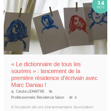
14
NOV
« Le dictionnaire de tous les
sourires » : lancement de la
première résidence d’écrivain avec
Marc Daniau !
Cécile LEMAITRE
Professionnels
Résidence
Salon
0
À l’occasion de son 20e anniversaire, l’association