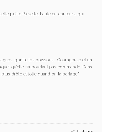
ette petite Puisette, haute en couleurs, qui
es vagues, gonfle les poissons… Courageuse et un
s paquet qu’elle n’a pourtant pas commandé. Dans
t plus drôle et jolie quand on la partage.”
Partager