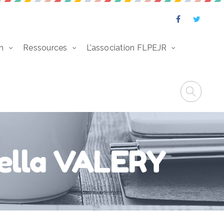
n
Ressources
L’association FLPEJR
iella VALERY