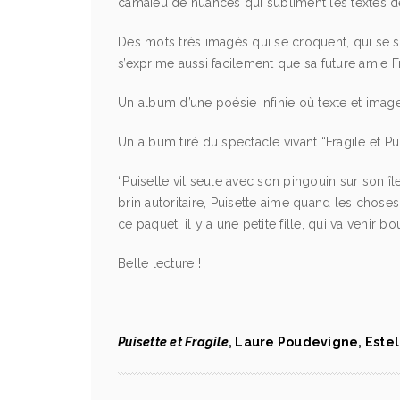
camaïeu de nuances qui subliment les textes de
Des mots très imagés qui se croquent, qui se sav
s’exprime aussi facilement que sa future amie Fra
Un album d’une poésie infinie où texte et imag
Un album tiré du spectacle vivant “Fragile et Pu
“Puisette vit seule avec son pingouin sur son î
brin autoritaire, Puisette aime quand les chose
ce paquet, il y a une petite fille, qui va venir 
Belle lecture !
Puisette et Fragile
, Laure Poudevigne, Estel