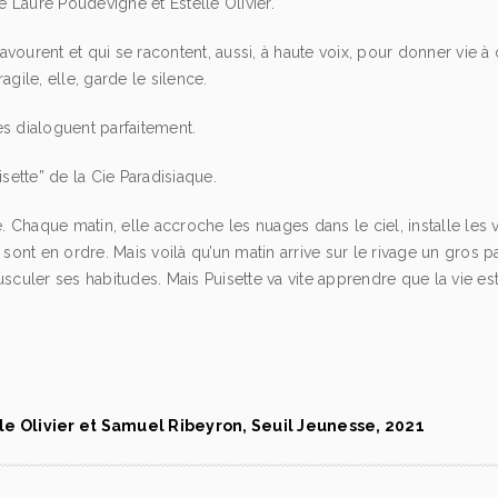
 Laure Poudevigne et Estelle Olivier.
ourent et qui se racontent, aussi, à haute voix, pour donner vie à c
gile, elle, garde le silence.
es dialoguent parfaitement.
isette” de la Cie Paradisiaque.
le. Chaque matin, elle accroche les nuages dans le ciel, installe l
s sont en ordre. Mais voilà qu’un matin arrive sur le rivage un gro
bousculer ses habitudes. Mais Puisette va vite apprendre que la vie es
le Olivier et Samuel Ribeyron, Seuil Jeunesse, 2021