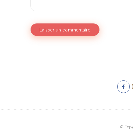
Rest
- © Copy