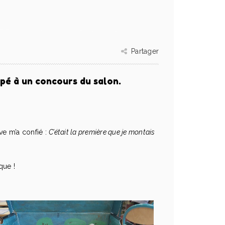
Partager
pé à un concours du salon.
ve m’a confié :
C’était la première que je montais
que !