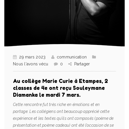
29 mars 2023
communication
Nous l'avons vécu
0
Partager
Au collège Marie Curie à Etampes, 2
classes de 4e ont reçu Souleymane
Diamanka le mardi 7 mars.
Cette rencontre fut très riche en émotions et en
partage. Les collégiens ont beaucoup apprécié cette
expérience et les textes qu’ils ont composés (poème de
présentation et poème cadeau) ont été l’occasion de se