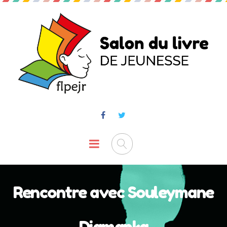
Rencontre avec Souleymane
Diamanka