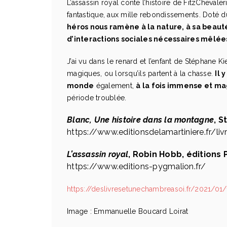
L’assassin royal conte l’histoire de FitzCheval
fantastique, aux mille rebondissements. Doté du
héros nous ramène à la nature, à sa beauté,
d’interactions sociales nécessaires mêlées
J’ai vu dans le renard et l’enfant de Stéphane 
magiques, ou lorsqu’ils partent à la chasse.
Il 
monde
également,
à la fois immense et m
période troublée.
Blanc, Une histoire dans la montagne
,
S
https://www.editionsdelamartiniere.fr/li
L’assassin royal
, Robin Hobb, éditions
https://www.editions-pygmalion.fr/
https://deslivresetunechambreasoi.fr/2021/01/
Image : Emmanuelle Boucard Loirat