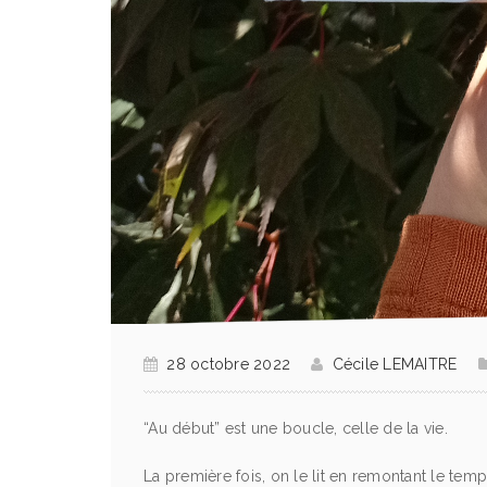
28 octobre 2022
Cécile LEMAITRE
“Au début” est une boucle, celle de la vie.
La première fois, on le lit en remontant le temps