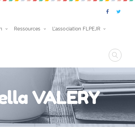
n
Ressources
L’association FLPEJR
iella VALERY