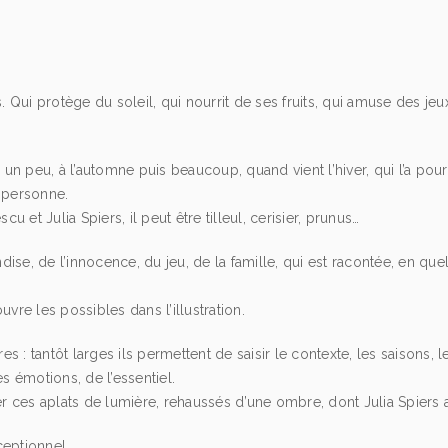
. Qui protège du soleil, qui nourrit de ses fruits, qui amuse des jeux
e un peu, à l’automne puis beaucoup, quand vient l’hiver, qui l’a po
e personne.
et Julia Spiers, il peut être tilleul, cerisier, prunus…
ndise, de l’innocence, du jeu, de la famille, qui est racontée, en qu
ouvre les possibles dans l’illustration.
res : tantôt larges ils permettent de saisir le contexte, les saisons, 
es émotions, de l’essentiel.
 ces aplats de lumière, rehaussés d’une ombre, dont Julia Spiers a
ceptionnel.