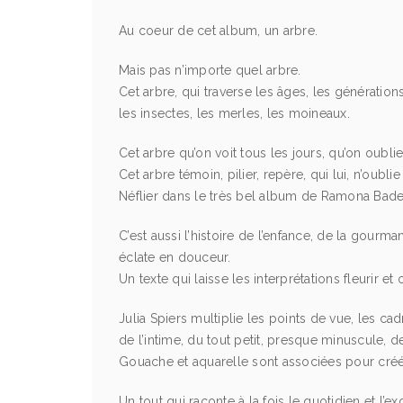
Au coeur de cet album, un arbre.
Mais pas n’importe quel arbre.
Cet arbre, qui traverse les âges, les générations
les insectes, les merles, les moineaux.
Cet arbre qu’on voit tous les jours, qu’on oubli
Cet arbre témoin, pilier, repère, qui lui, n’oubli
Néflier dans le très bel album de Ramona Badescu 
C’est aussi l’histoire de l’enfance, de la gourma
éclate en douceur.
Un texte qui laisse les interprétations fleurir et 
Julia Spiers multiplie les points de vue, les cad
de l’intime, du tout petit, presque minuscule, d
Gouache et aquarelle sont associées pour créér
Un tout qui raconte à la fois le quotidien et l’ex