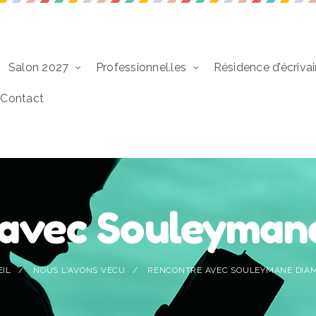
Salon 2027
Professionnel.les
Résidence d’écrivai
Contact
 avec Souleyman
IL
NOUS L'AVONS VÉCU
RENCONTRE AVEC SOULEYMANE DIA