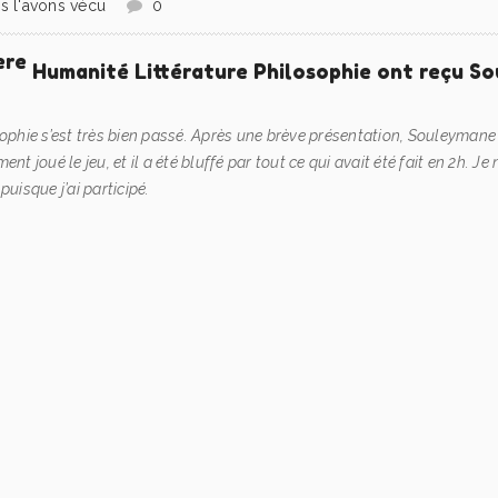
s l'avons vécu
0
ère
Humanité Littérature Philosophie ont reçu So
phie s’est très bien passé. Après une brève présentation, Souleymane 
nt joué le jeu, et il a été bluffé par tout ce qui avait été fait en 2h. J
puisque j’ai participé.