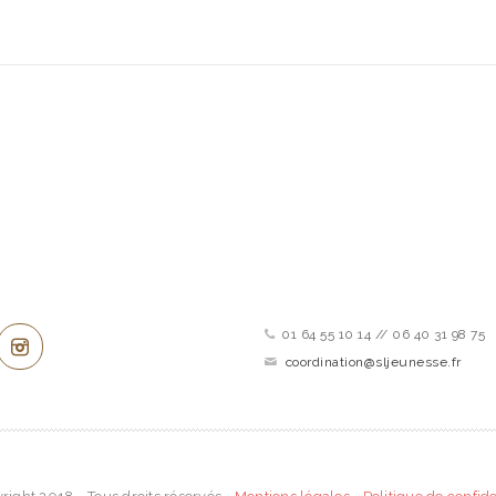
ez connecté !
Contactez-nous
01 64 55 10 14 // 06 40 31 98 75
coordination@sljeunesse.fr