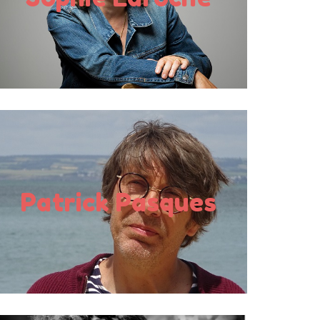
CP à la Terminale
En savoir plus
Auteur-Illustrateur
Publics en rencontre :
Patrick Pasques
CP à la Terminale
En savoir plus