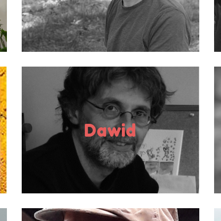
CE2 à la Terminale
En savoir plus
Illustrateur
Publics en rencontre :
Dawid
CP à la 5e
En savoir plus