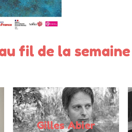
u fil de la semaine
Auteur
Publics en rencontre :
Gilles Abier