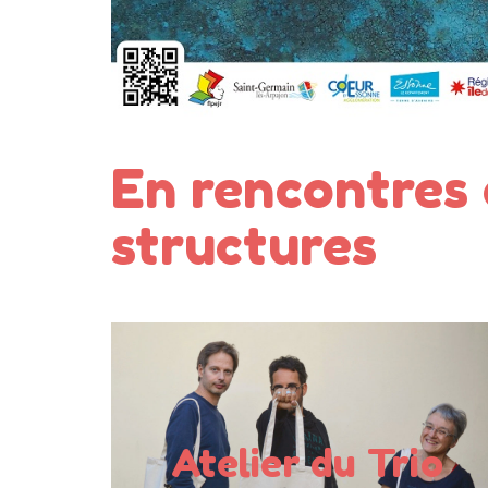
En rencontres a
structures
Auteur.rice.s
Publics en rencontre :
Atelier du Trio