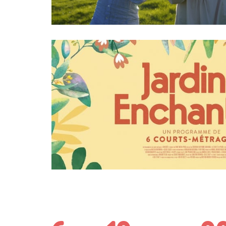
En savoir plus
Lectures + séance de ciné
Dimanche 19 févr
9 h 30
au cinéma Première d’Ar
En savoir plus