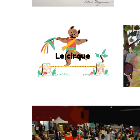
Exposition
6 au 12 mars
Le cirque
au salon, à Saint-Germain-lès-
au 
Arpajon
En savoir plus
Libraires
6 au 12 mars