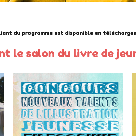
liant du programme est disponible en télécharg
t le salon du livre de je
Exposition
1er mars
au
1er février
à la médiathèque de Saint-Germain-lès-
Arpajon
En savoir plus