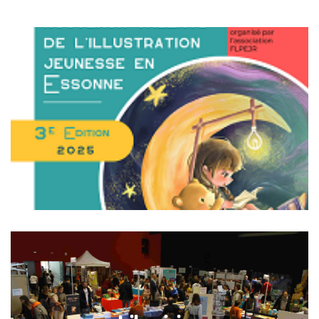
Exposition
3 au 9 mars
au salon, à Saint-Germain-lès-Arpajon
En savoir plus
Libraires
3 au 9 mars