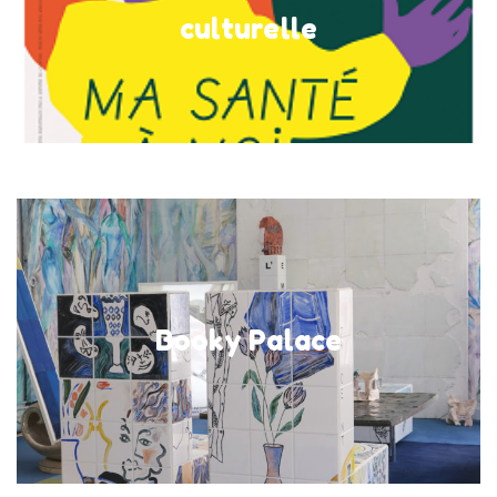
au salon, à Saint-Germain-lès-Arpajon
culturelle
En savoir plus
Installation - Exposition
3 au 9 mars
Booky Palace
au salon, à Saint-Germain-lès-Arpajon
En savoir plus