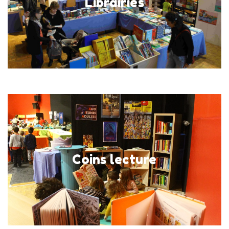
Librairies
au salon, à Saint-Germain-lès-Arpajon
En savoir plus
Coins lecture
3 au 9 mars
Coins lecture
au salon, à Saint-Germain-lès-Arpajon
En savoir plus