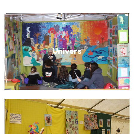
Univers
3 au 9 mars
Univers
au salon, à Saint-Germain-lès-Arpajon
En savoir plus
Exposition
3 au 9 mars