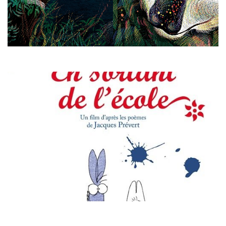
En savoir plus
Lectures + projection dès 4 ans
Dimanche 26 janvier
10 h
à l’EMC, à Saint-Michel-sur-Orge
En savoir plus