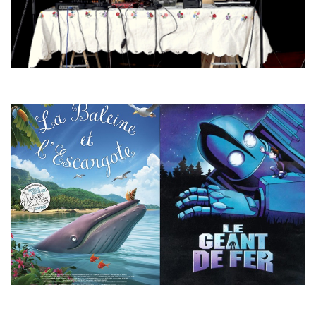
En savoir plus
Lectures + projection dès 3 ans
Dimanche 16 février
9 h 30
au cinéma Première d’Arpajon
En savoir plus