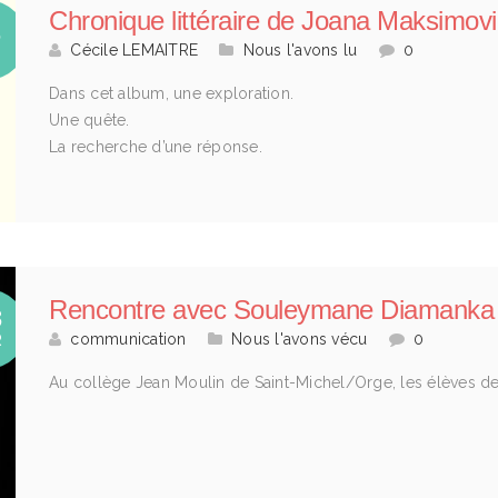
Chronique littéraire de Joana Maksimovi
5
Cécile LEMAITRE
Nous l'avons lu
0
I
Dans cet album, une exploration.
Une quête.
La recherche d’une réponse.
Rencontre avec Souleymane Diamanka
8
communication
Nous l'avons vécu
0
R
Au collège Jean Moulin de Saint-Michel/Orge, les élèves d