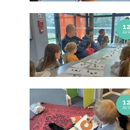
1
AV
1
AV