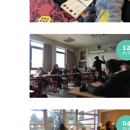
1
AV
0
AV