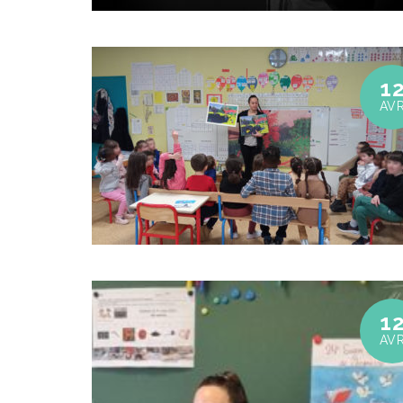
1
AV
1
AV