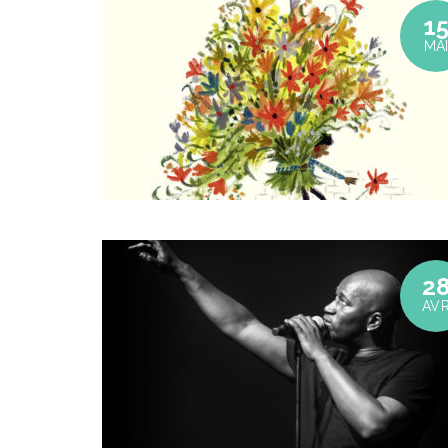
1
MA
2
AV